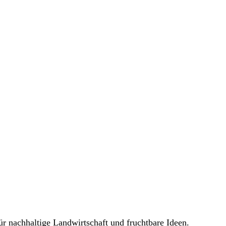
LOGIN / REGISTER
0,00
€
n.
 nachhaltige Landwirtschaft und fruchtbare Ideen.