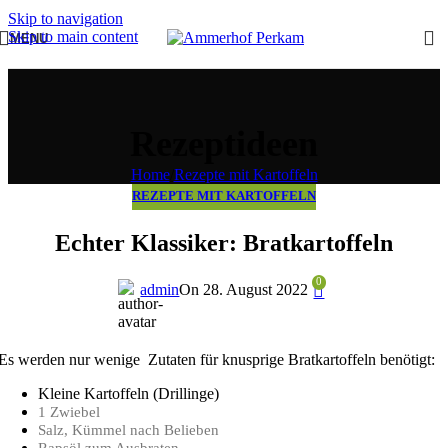
Skip to navigation
Skip to main content
MENU
Rezeptideen
Home
/
Rezepte mit Kartoffeln
REZEPTE MIT KARTOFFELN
Echter Klassiker: Bratkartoffeln
0
admin
On 28. August 2022
Es werden nur wenige Zutaten für knusprige Bratkartoffeln benötigt:
Kleine Kartoffeln (Drillinge)
1 Zwiebel
Salz, Kümmel nach Belieben
Rapsöl zum Ausbraten