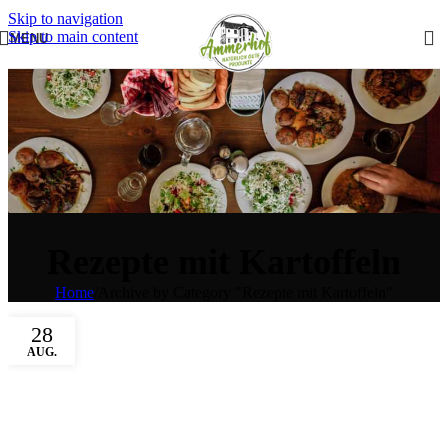
Skip to navigation
Skip to main content
MENU
Rezepte mit Kartoffeln
Home
/
Archive by Category "Rezepte mit Kartoffeln"
28
AUG.